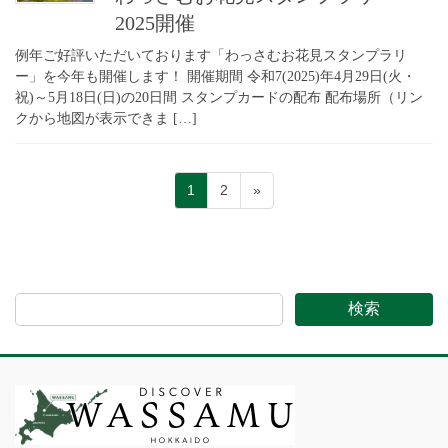
2025開催
例年ご好評いただいております「わっさむお花見スタンプラリ
ー」を今年も開催します！ 開催期間 令和7(2025)年4月29日(火・
祝)～5月18日(日)の20日間 スタンプカードの配布 配布場所（リン
クから地図が表示できま […]
投
固
固
1
2
»
稿
定
定
ペ
ペ
の
ー
ー
ペ
ジ
ジ
ー
検索
ジ
送
り